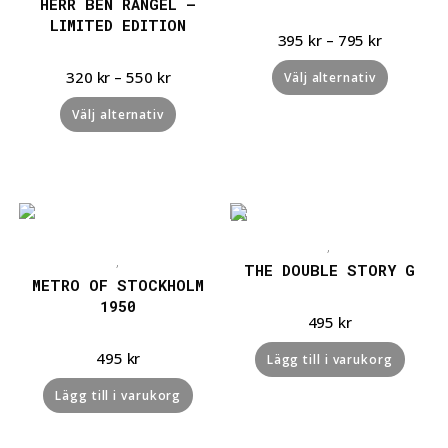
HERR BEN RANGEL –
LIMITED EDITION
395
kr
–
795
kr
320
kr
–
550
kr
Välj alternativ
Välj alternativ
Snabbvisning
Snabbvisning
,
,
THE DOUBLE STORY G
METRO OF STOCKHOLM
1950
495
kr
495
kr
Lägg till i varukorg
Lägg till i varukorg