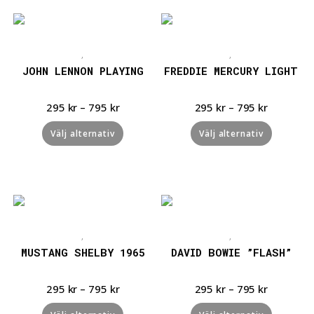
Snabbvisning
Snabbvisning
,
,
JOHN LENNON PLAYING
FREDDIE MERCURY LIGHT
295
kr
–
795
kr
295
kr
–
795
kr
Välj alternativ
Välj alternativ
Snabbvisning
Snabbvisning
,
,
MUSTANG SHELBY 1965
DAVID BOWIE ”FLASH”
295
kr
–
795
kr
295
kr
–
795
kr