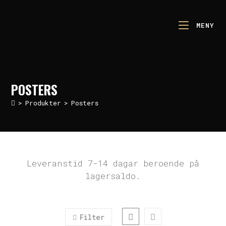
MENY
POSTERS
>
Produkter
>
Posters
Leveranstid 7-14 dagar beroende på
lagersaldo.
Filter