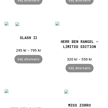
Välj alternativ
Välj alternativ
Snabbvisning
Snabbvisning
,
,
SLASH II
HERR BEN RANGEL –
LIMITED EDITION
295
kr
–
795
kr
320
kr
–
550
kr
Välj alternativ
Välj alternativ
Snabbvisning
Snabbvisning
,
,
MISS ZORRO