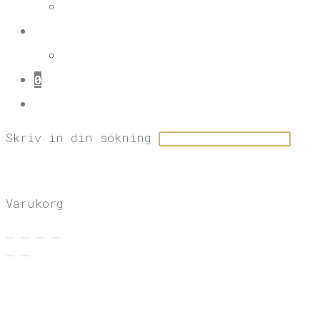
OM MINA PRINTS
KONTAKT
OM GRAFSTAD
0
SLÅ PÅ/AV WEBBPLATSSÖKNING
Skriv in din sökning
×
×
Varukorg