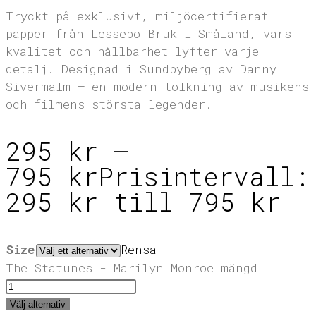
Tryckt på exklusivt, miljöcertifierat
papper från Lessebo Bruk i Småland, vars
kvalitet och hållbarhet lyfter varje
detalj. Designad i Sundbyberg av Danny
Sivermalm – en modern tolkning av musikens
och filmens största legender.
295
kr
–
795
kr
Prisintervall:
295 kr till 795 kr
Size
Rensa
The Statunes - Marilyn Monroe mängd
Välj alternativ