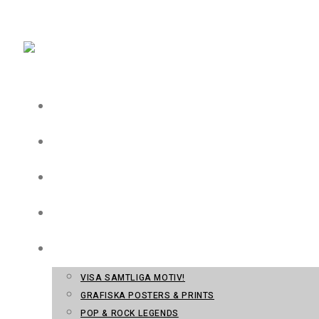
Hoppa till innehållet
CASE
GRAFISK FORM
FOTO & FILM
TRYCKERI
WEBBSHOP
VISA SAMTLIGA MOTIV!
GRAFISKA POSTERS & PRINTS
POP & ROCK LEGENDS