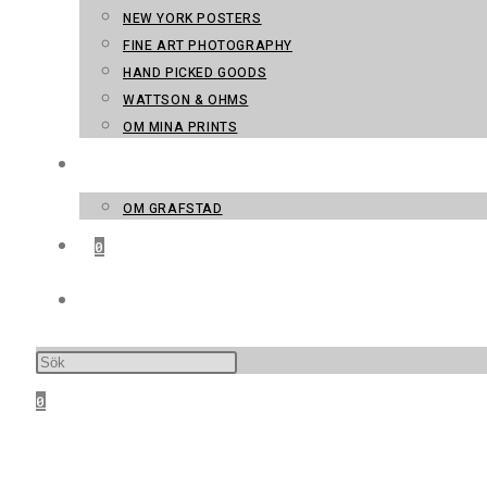
NEW YORK POSTERS
FINE ART PHOTOGRAPHY
HAND PICKED GOODS
WATTSON & OHMS
OM MINA PRINTS
KONTAKT
OM GRAFSTAD
0
SLÅ PÅ/AV WEBBPLATSSÖKNING
0
MENY
STÄNG