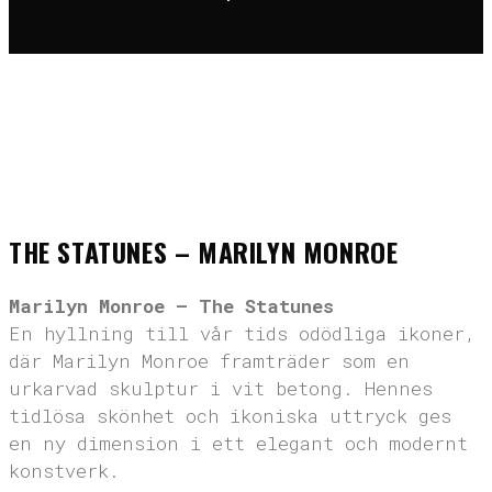
Hem
>
Posters
>
The Statunes – Marilyn Monroe
THE STATUNES – MARILYN MONROE
Marilyn Monroe – The Statunes
En hyllning till vår tids odödliga ikoner,
där Marilyn Monroe framträder som en
urkarvad skulptur i vit betong. Hennes
tidlösa skönhet och ikoniska uttryck ges
en ny dimension i ett elegant och modernt
konstverk.