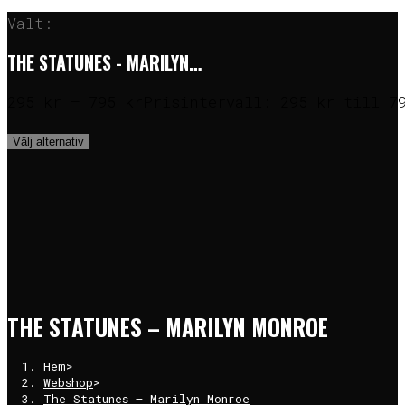
Valt:
THE STATUNES - MARILYN…
295
kr
–
795
kr
Prisintervall: 295 kr till 7
Välj alternativ
THE STATUNES – MARILYN MONROE
Hem
>
Webshop
>
The Statunes – Marilyn Monroe