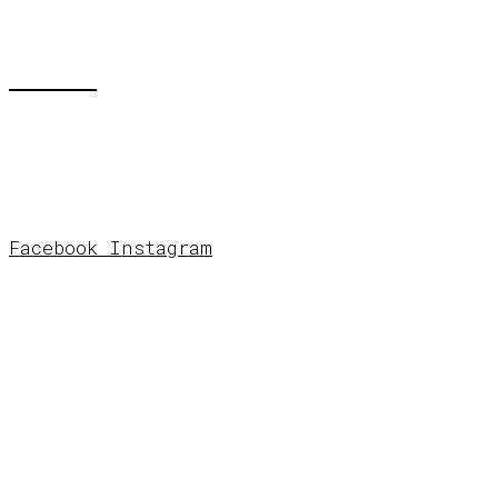
KONTAKT
E-mail:
info@grafstad.se
Telefon
:
0739 37 36 07
Facebook
Instagram
STUDIO & BUTIK
Grafstad
Designbyrå
Fredsgatan 14
172 33 Sundb
yberg
Öppettider
Se Instagram för öppettider. Eller ring