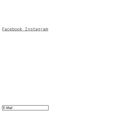
E-mail:
info@grafstad.se
Telefon
:
0739 37 36 07
Facebook
Instagram
STUDIO & BUTIK
Grafstad
Designbyrå
Fredsgatan 14
172 33 Sundb
yberg
Öppettider
Se Instagram för öppettider. Eller ring
0739373607.
NYHETSBREV?