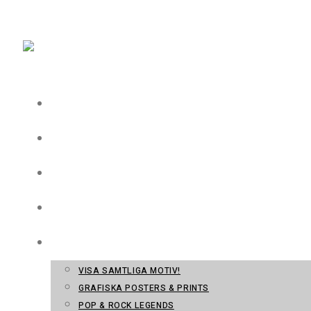
Hoppa till innehållet
CASE
GRAFISK FORM
FOTO & FILM
TRYCKERI
WEBBSHOP
VISA SAMTLIGA MOTIV!
GRAFISKA POSTERS & PRINTS
POP & ROCK LEGENDS