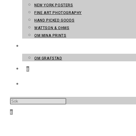
NEW YORK POSTERS
FINE ART PHOTOGRAPHY
HAND PICKED GOODS
WATTSON & OHMS
OM MINA PRINTS
KONTAKT
OM GRAFSTAD
0
SLÅ PÅ/AV WEBBPLATSSÖKNING
0
MENY
STÄNG