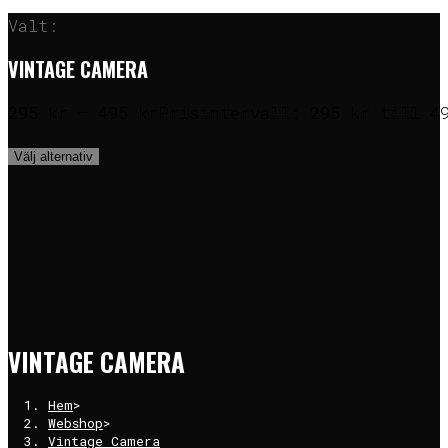
Valt:
VINTAGE CAMERA
295
kr
–
495
kr
Prisintervall: 295 kr till 4
Välj alternativ
VINTAGE CAMERA
Hem
>
Webshop
>
Vintage Camera