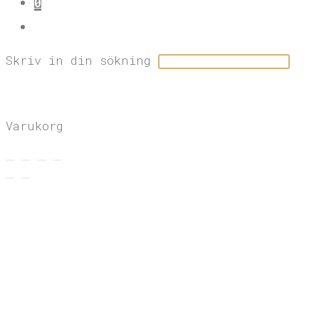
0
SLÅ PÅ/AV WEBBPLATSSÖKNING
Skriv in din sökning
×
×
Varukorg