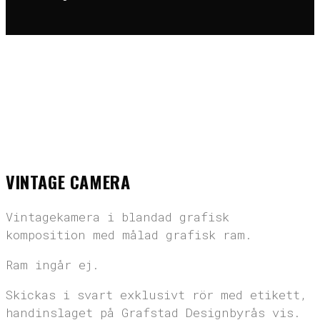
Hem
>
Posters
>
Vintage Camera
VINTAGE CAMERA
Vintagekamera i blandad grafisk
komposition med målad grafisk ram.
Ram ingår ej.
Skickas i svart exklusivt rör med etikett,
handinslaget på Grafstad Designbyrås vis.