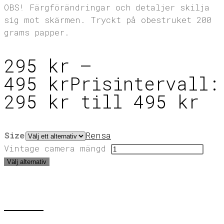
OBS! Färgförändringar och detaljer skilja
sig mot skärmen. Tryckt på obestruket 200
grams papper.
295
kr
–
495
kr
Prisintervall:
295 kr till 495 kr
Size
Rensa
Vintage camera mängd
Välj alternativ
KONTAKT