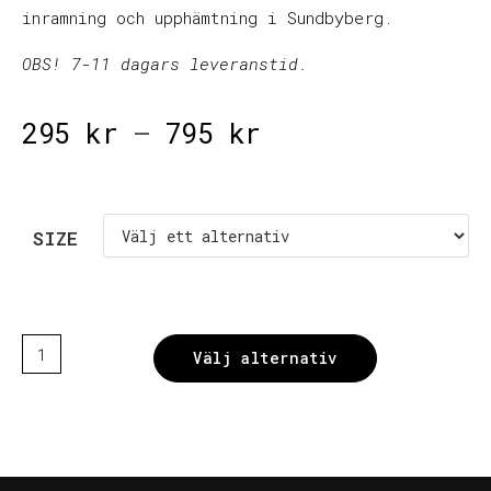
inramning och upphämtning i Sundbyberg.
OBS! 7-11 dagars leveranstid.
295
kr
–
795
kr
SIZE
Välj alternativ