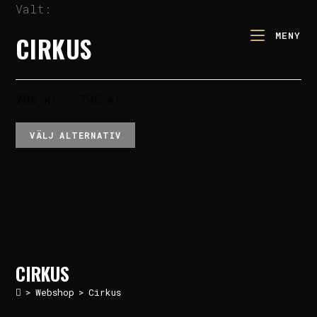
Valt:
MENY
CIRKUS
295
kr
–
795
kr
VÄLJ ALTERNATIV
CIRKUS
>
Webshop
>
Cirkus