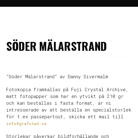
Hem
>
Fine Art Photography
>
Söder Mälarstrand
SÖDER MÄLARSTRAND
”Söder Mälarstrand” av Danny Sivermalm
Fotokopia framkallas på Fuji Crystal Archive,
matt fotopapper som har en ytvikt på 210 gr
och kan beställas i fasta format, är ni
intresserade av att beställa en specialstorlek
för t.ex passepartout, skicka ett mail till
info@grafstad.se
Storlekar påverkar bildförhållande och