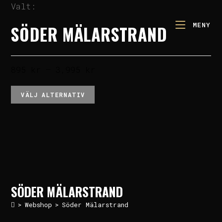
Valt:
MENY
SÖDER MÄLARSTRAND
895
kr
–
3,995
kr
VÄLJ ALTERNATIV
SÖDER MÄLARSTRAND
>
Webshop
>
Söder Mälarstrand