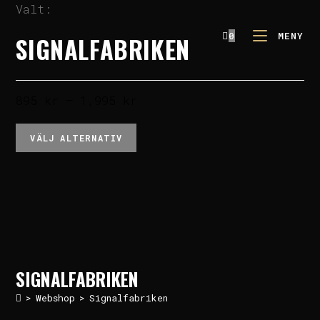
Valt:
0
MENY
SIGNALFABRIKEN
895
kr
–
1,995
kr
VÄLJ ALTERNATIV
SIGNALFABRIKEN
>
Webshop
>
Signalfabriken