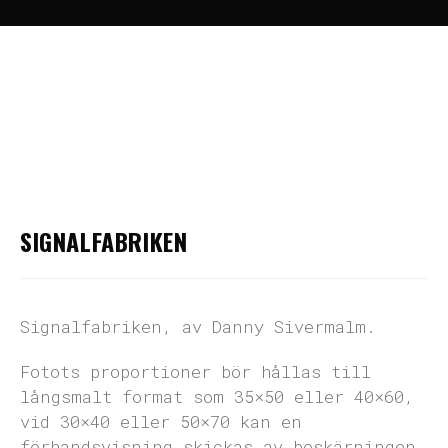
Hem
>
Fine Art Photography
>
Signalfabriken
SIGNALFABRIKEN
Signalfabriken, av Danny Sivermalm.
Fotots proportioner bör hållas till
långsmalt format som 35×50 eller 40×60,
vid 30×40 eller 50×70 kan en
förhandsvisning skickas av beskärningen,