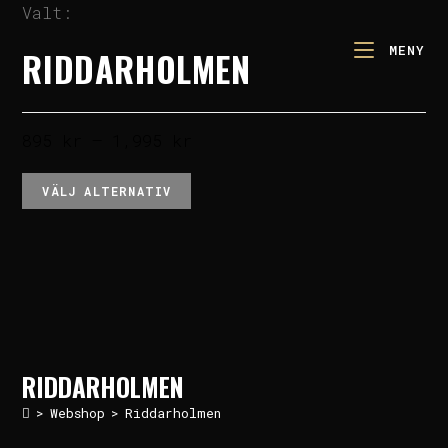
Valt:
MENY
RIDDARHOLMEN
895
kr
–
1,995
kr
VÄLJ ALTERNATIV
RIDDARHOLMEN
>
Webshop
>
Riddarholmen