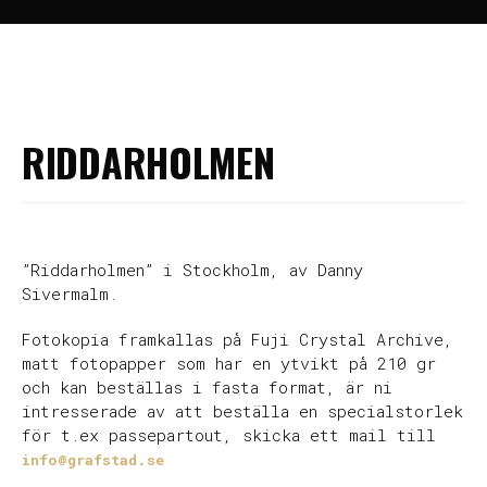
Hem
>
Fine Art Photography
>
Riddarholmen
RIDDARHOLMEN
”Riddarholmen” i Stockholm, av Danny
Sivermalm.
Fotokopia framkallas på Fuji Crystal Archive,
matt fotopapper som har en ytvikt på 210 gr
och kan beställas i fasta format, är ni
intresserade av att beställa en specialstorlek
för t.ex passepartout, skicka ett mail till
info@grafstad.se