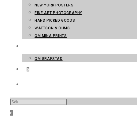
NEW YORK POSTERS
FINE ART PHOTOGRAPHY
HAND PICKED GOODS
WATTSON & OHMS
OM MINA PRINTS
KONTAKT
OM GRAFSTAD
0
SLÅ PÅ/AV WEBBPLATSSÖKNING
0
MENY
STÄNG