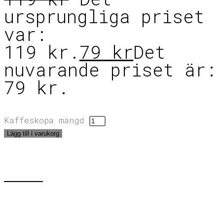
ursprungliga priset
var:
119 kr.
79
kr
Det
nuvarande priset är:
79 kr.
Kaffeskopa mängd
Lägg till i varukorg
KONTAKT
E-mail:
info@grafstad.se
Telefon
:
0739 37 36 07