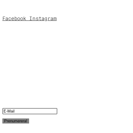
Facebook
Instagram
STUDIO & BUTIK
Grafstad
Designbyrå
Fredsgatan 14
172 33 Sundb
yberg
Öppettider
Se Instagram för öppettider. Eller ring
0739373607.
NYHETSBREV?