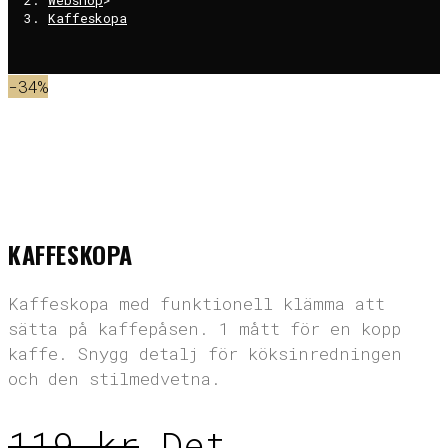
Kaffeskopa
-34%
Hem
>
Hand Picked Goods
>
Kaffeskopa
KAFFESKOPA
Kaffeskopa med funktionell klämma att
sätta på kaffepåsen. 1 mått för en kopp
kaffe. Snygg detalj för köksinredningen
och den stilmedvetna.
119
kr
Det