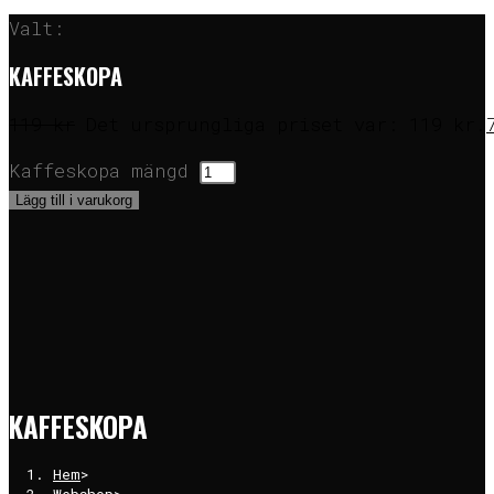
Valt:
KAFFESKOPA
119
kr
Det ursprungliga priset var: 119 kr.
Kaffeskopa mängd
Lägg till i varukorg
KAFFESKOPA
Hem
>
Webshop
>