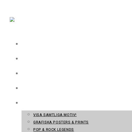
Hoppa till innehållet
CASE
GRAFISK FORM
FOTO & FILM
TRYCKERI
WEBBSHOP
VISA SAMTLIGA MOTIV!
GRAFISKA POSTERS & PRINTS
POP & ROCK LEGENDS