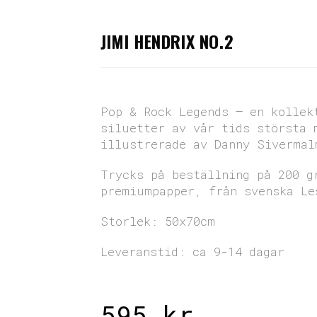
JIMI HENDRIX NO.2
Pop & Rock Legends – en kollek
siluetter av vår tids största 
illustrerade av Danny Sivermal
Trycks på beställning på 200 g
premiumpapper, från svenska Le
Storlek: 50x70cm
Leveranstid: ca 9-14 dagar
595
kr