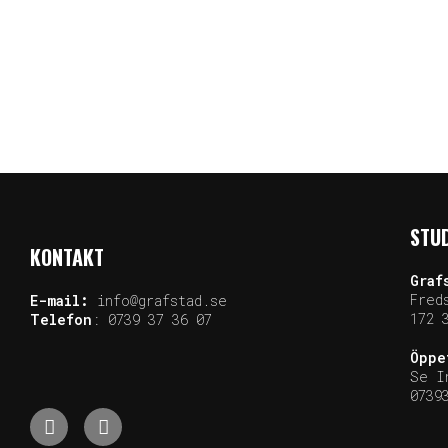
STUD
KONTAKT
Graf
Fred
E-mail:
info@grafstad.se
172 
Telefon
:
0739 37 36 07
Öppe
Se I
0739