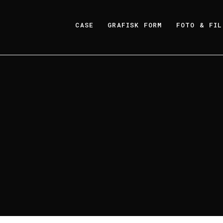
CASE
GRAFISK FORM
FOTO & FIL
Hem
>
Pop & Rock Legends
>
Jimi Hendrix