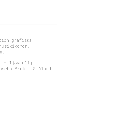
tion grafiska
musikikoner,
m.
r miljövänligt
ssebo Bruk i Småland.