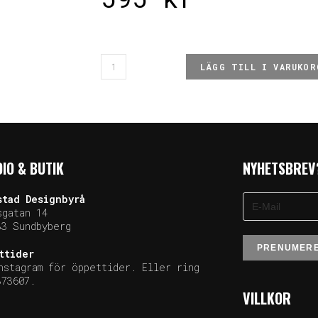
LÄGG TILL I VARUKOR
IO & BUTIK
NYHETSBREV
stad
Designbyrå
sgatan 14
33 Sundb
yberg
ttider
nstagram för öppettider. Eller ring
373607.
VILLKOR