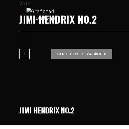
Valt:
JIMI HENDRIX NO.2
595
kr
LÄGG TILL I VARUKORG
JIMI HENDRIX NO.2