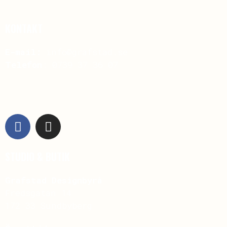
KONTAKT
E-mail:
info@grafstad.se
Telefon
:
0739 37 36 07
STUDIO & BUTIK
Grafstad
Designbyrå
Fredsgatan 14
172 33 Sundb
yberg