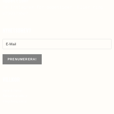
Öppettider
Se Instagram för öppettider. Eller ring
0739373607.
NYHETSBREV?
VILLKOR
Byte & Retur
Allmänna villkor
Intigritetspolicy